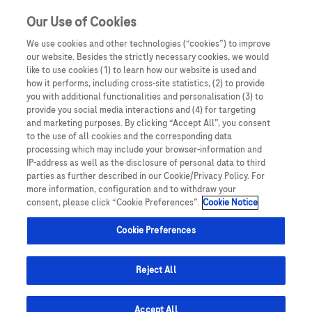
Zaloguj się
Zarejestruj się
Our Use of Cookies
We use cookies and other technologies (“cookies”) to improve
our website. Besides the strictly necessary cookies, we would
like to use cookies (1) to learn how our website is used and
how it performs, including cross-site statistics, (2) to provide
you with additional functionalities and personalisation (3) to
Podmiotem odpowiedzialnym za treści zamieszczone na
provide you social media interactions and (4) for targeting
portalu internetowym wszechnica.roche.pl jest spółka
and marketing purposes. By clicking “Accept All”, you consent
Roche Polska Sp. z o.o. z siedzibą w Warszawie, ul.
to the use of all cookies and the corresponding data
processing which may include your browser-information and
Domaniewska 28, 02-672, KRS: 0000118292. Informacje
IP-address as well as the disclosure of personal data to third
publikowane na Portalu mają wyłącznie charakter
parties as further described in our Cookie/Privacy Policy. For
edukacyjny i nie stanowią reklamy produktów leczniczych
more information, configuration and to withdraw your
consent, please click “Cookie Preferences”.
Cookie Notice
w rozumieniu ustawy z dnia 6 września 2001 r. Prawo
Onkologia
farmaceutyczne (t. jedn.: Dz. U. 2020 poz. 944). Portal i
Cookie Preferences
treści w nim zamieszczone przeznaczone są wyłącznie dla
osób wykonujących zawód pielęgniarki/pielęgniarza.
Dostęp do Portalu wymagampotwierdzenia oświadczenia
Reject All
Od ponad 50 lat Roche opracowuje innowacyjne leki i
widocznego na stronie. "Oświadczam, że wykonuję zawód
środki diagnostyczne, które pomagają zapobiegać,
pielęgniarki/pielęgniarza zgodnie z ustawą z dnia 15 lipca
Accept All